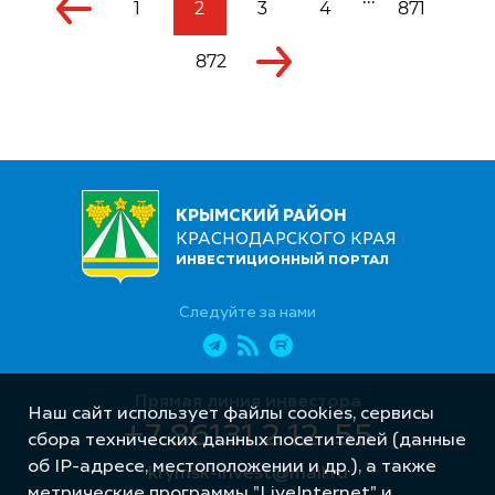
1
2
3
4
871
872
КРЫМСКИЙ РАЙОН
КРАСНОДАРСКОГО КРАЯ
ИНВЕСТИЦИОННЫЙ ПОРТАЛ
Следуйте за нами
Прямая линия инвестора
Наш сайт использует файлы cookies, сервисы
+7 86131 2 12 55
сбора технических данных посетителей (данные
об IP-адресе, местоположении и др.), а также
krymsk-invest@mail.ru
метрические программы "LiveInternet" и