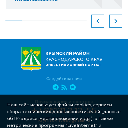
КРЫМСКИЙ РАЙОН
КРАСНОДАРСКОГО КРАЯ
ИНВЕСТИЦИОННЫЙ ПОРТАЛ
Следуйте за нами
Прямая линия инвестора
Наш сайт использует файлы cookies, сервисы
+7 86131 2 12 55
сбора технических данных посетителей (данные
об IP-адресе, местоположении и др.), а также
krymsk-invest@mail.ru
метрические программы "LiveInternet" и