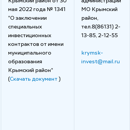
Крымский район от 30
администрации
мая 2022 года № 1341
МО Крымский
"О заключении
район,
специальных
тел.8(86131) 2-
инвестиционных
13-85, 2-12-55
контрактов от имени
муниципального
krymsk-
образования
invest@mail.ru
Крымский район"
(
Скачать документ
)