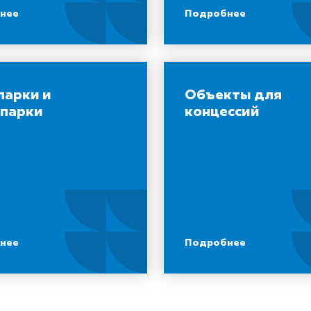
нее
Подробнее
парки и
Объекты для
опарки
концессий
нее
Подробнее