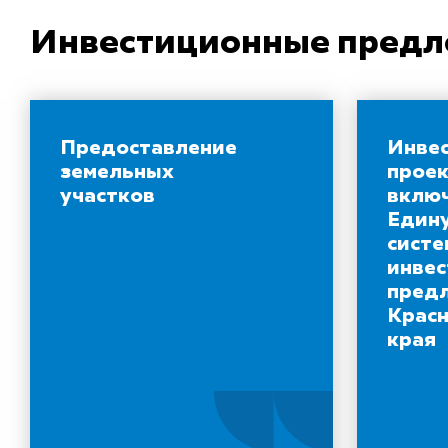
Инвестиционные пред
Предоставление
Инве
земельных
проек
участков
включ
Един
систе
инве
пред
Крас
края