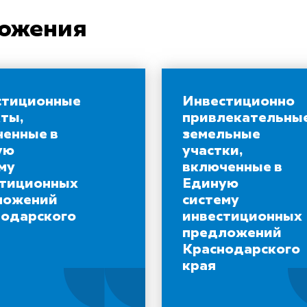
ложения
стиционные
Инвестиционно
ты,
привлекательны
енные в
земельные
ую
участки,
му
включенные в
стиционных
Единую
ложений
систему
нодарского
инвестиционных
предложений
Краснодарского
края