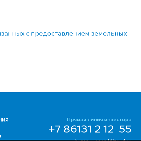
язанных с предоставлением земельных
Прямая линия инвестора
НИЯ
+7 86131 2 12 55
Ю
krymsk-invest@mail.ru