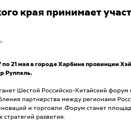
го края принимает участ
ь
 по 21 мая в городе Харбине провинции Хэ
р Руппель.
анет Шестой Российско-Китайский форум 
бления партнерства между регионами Росси
новаций и торговли. Форум станет площад
 стратегий развития.